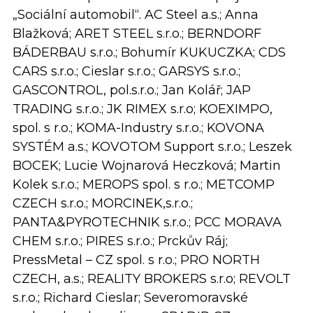
„Sociální automobil“. AC Steel a.s.; Anna
Blažková; ARET STEEL s.r.o.; BERNDORF
BÁDERBAU s.r.o.; Bohumír KUKUCZKA; CDS
CARS s.r.o.; Cieslar s.r.o.; GARSYS s.r.o.;
GASCONTROL, pol.s.r.o.; Jan Kolář; JAP
TRADING s.r.o.; JK RIMEX s.r.o; KOEXIMPO,
spol. s r.o.; KOMA-Industry s.r.o.; KOVONA
SYSTÉM a.s.; KOVOTOM Support s.r.o.; Leszek
BOCEK; Lucie Wojnarová Heczková; Martin
Kolek s.r.o.; MEROPS spol. s r.o.; METCOMP
CZECH s.r.o.; MORCINEK,s.r.o.;
PANTA&PYROTECHNIK s.r.o.; PCC MORAVA
CHEM s.r.o.; PIRES s.r.o.; Prckův Ráj;
PressMetal – CZ spol. s r.o.; PRO NORTH
CZECH, a.s.; REALITY BROKERS s.r.o; REVOLT
s.r.o.; Richard Cieslar; Severomoravské