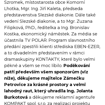
Szromek, místostarosta obce Komorní
Lhotka, Mgr. Ing. Jiří Kaleta, předseda
představenstva Slezské diakonie. Dále také
vedení Slezské diakonie, a to Mgr. Zuzana
Filipková, PhD., ředitelka a Ing. Bronislav
Kostka, ekonomický náměstek. Za média se
účastnila TV POLAR. Program slavnostního
předání zpestřili klienti střediska EBEN-EZER,
a to divadelním představením v rámci
dramaskupiny KONTAKTY, které bylo velmi
pěkné a všem se moc líbilo.
Poděkování
patří především všem sponzorům (viz
níže), děkujeme majitelce Zámečku
Petrovice za krásné prostory a velmi
lahodný raut, který uhradila Ing. Jolanta
Burkotová
a děkujeme reklamní agentuře
KOMPAKT spol. s.r.o. za realizaci projektu