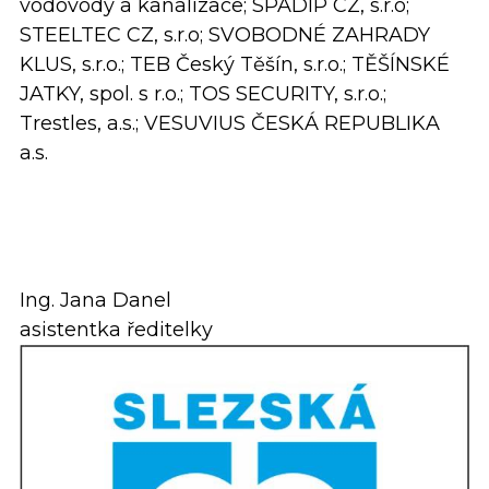
vodovody a kanalizace; SPADIP CZ, s.r.o;
STEELTEC CZ, s.r.o; SVOBODNÉ ZAHRADY
KLUS, s.r.o.; TEB Český Těšín, s.r.o.; TĚŠÍNSKÉ
JATKY, spol. s r.o.; TOS SECURITY, s.r.o.;
Trestles, a.s.; VESUVIUS ČESKÁ REPUBLIKA
a.s.
Ing. Jana Danel
asistentka ředitelky