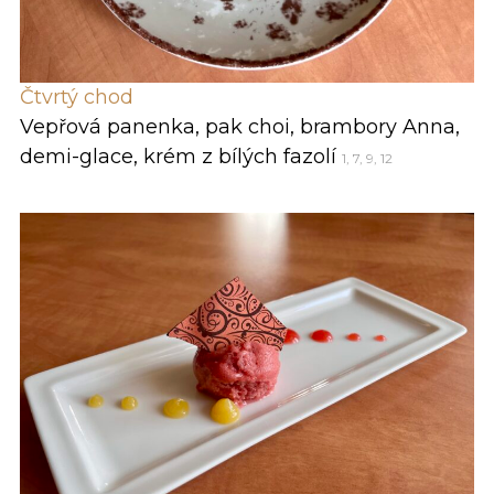
Čtvrtý chod
Vepřová panenka, pak choi, brambory Anna,
demi-glace, krém z bílých fazolí
1, 7, 9, 12