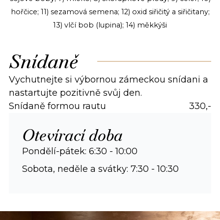
hořčice; 11) sezamová semena; 12) oxid siřičitý a siřičitany;
13) vlčí bob (lupina); 14) měkkýši
Snídaně
Vychutnejte si výbornou zámeckou snídani a
nastartujte pozitivně svůj den.
Snídaně formou rautu
330,-
Otevírací doba
Pondělí-pátek: 6:30 - 10:00
Sobota, neděle a svátky: 7:30 - 10:30