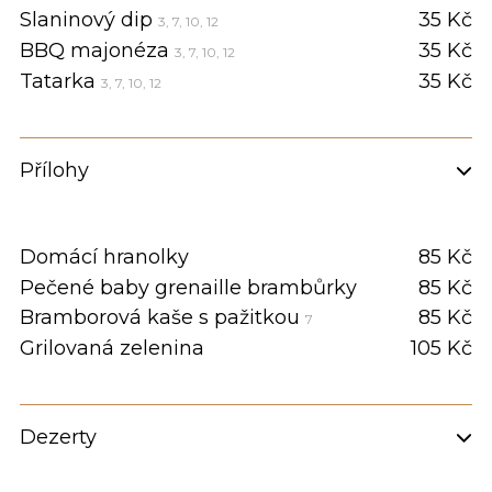
Slaninový dip
35 Kč
3, 7, 10, 12
BBQ majonéza
35 Kč
3, 7, 10, 12
Tatarka
35 Kč
3, 7, 10, 12
Přílohy
Domácí hranolky
85 Kč
Pečené baby grenaille brambůrky
85 Kč
Bramborová kaše s pažitkou
85 Kč
7
Grilovaná zelenina
105 Kč
Dezerty