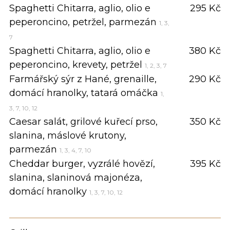
Spaghetti Chitarra, aglio, olio e
295 Kč
peperoncino, petržel, parmezán
1, 3,
7
Spaghetti Chitarra, aglio, olio e
380 Kč
peperoncino, krevety, petržel
1, 2, 3, 7
Farmářský sýr z Hané, grenaille,
290 Kč
domácí hranolky, tatará omáčka
1,
3, 7, 10, 12
Caesar salát, grilové kuřecí prso,
350 Kč
slanina, máslové krutony,
parmezán
1, 3, 4, 7, 10
Cheddar burger, vyzrálé hovězí,
395 Kč
slanina, slaninová majonéza,
domácí hranolky
1, 3, 7, 10, 12