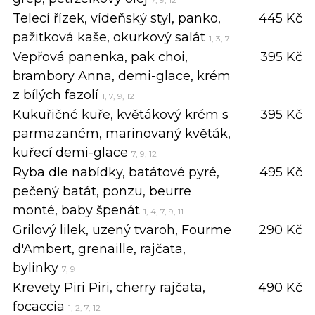
Telecí řízek, vídeňský styl, panko,
445 Kč
pažitková kaše, okurkový salát
1, 3, 7
Vepřová panenka, pak choi,
395 Kč
brambory Anna, demi-glace, krém
z bílých fazolí
1, 7, 9, 12
Kukuřičné kuře, květákový krém s
395 Kč
parmazaném, marinovaný květák,
kuřecí demi-glace
7, 9, 12
Ryba dle nabídky, batátové pyré,
495 Kč
pečený batát, ponzu, beurre
monté, baby špenát
1, 4, 7, 9, 11
Grilový lilek, uzený tvaroh, Fourme
290 Kč
d'Ambert, grenaille, rajčata,
bylinky
7, 9
Krevety Piri Piri, cherry rajčata,
490 Kč
focaccia
1, 2, 7, 12