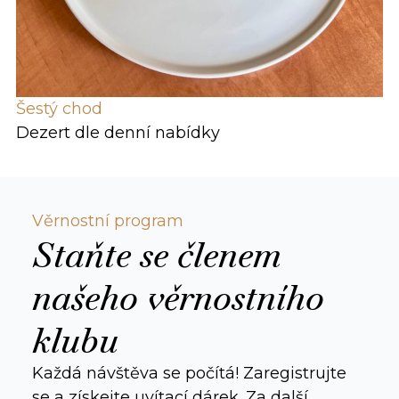
Šestý chod
Dezert dle denní nabídky
Věrnostní program
Staňte se členem
našeho věrnostního
klubu
Každá návštěva se počítá! Zaregistrujte
se a získejte uvítací dárek. Za další