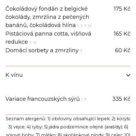
Čokoládový fondán z belgické
175 Kč
čokolády, zmrzlina z pečených
banánů, čokoládová hlína
1, 3, 7, 12
Pistáciová panna cotta, višňová
165 Kč
redukce
7, 12
Domácí sorbety a zmrzliny
60 Kč
7
K vínu
Variace francouzských sýrů
335 Kč
1, 7
Seznam alergenů: 1) obiloviny obsahující lepek; 2) korýši;
3) vejce; 4) ryby; 5) jádra podzemnice olejné (arašídy); 6)
sójové boby; 7) mléko; 8) skořápkové plody; 9) celer; 10)