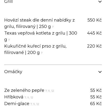
Grill
Hovězí steak dle denní nabídky z
550 Kč
grilu, filírovaný | 250 g
7
Texas vepřová kotleta z grilu | 300
445 Kč
g
7
Kukuřičné kuřecí prso z grilu,
220 Kč
filírované | 200 g
7
Omáčky
Ze zeleného pepře
55 Kč
7, 9, 12
Hříbková
55 Kč
7, 9, 12
Demi-glace
65 Kč
7, 9, 12