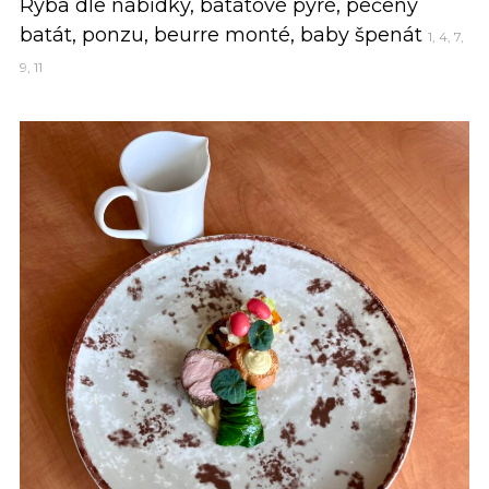
Ryba dle nabídky, batátové pyré, pečený
batát, ponzu, beurre monté, baby špenát
1, 4, 7,
9, 11