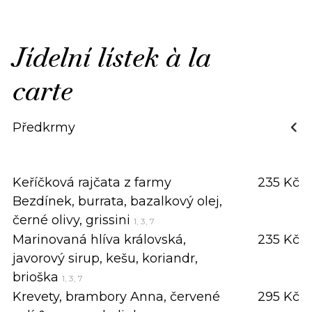
Jídelní lístek à la
carte
Předkrmy
Keříčková rajčata z farmy
235 Kč
Bezdínek, burrata, bazalkový olej,
černé olivy, grissini
1, 3, 7
Marinovaná hlíva královská,
235 Kč
javorový sirup, kešu, koriandr,
brioška
1, 3, 7
Krevety, brambory Anna, červené
295 Kč