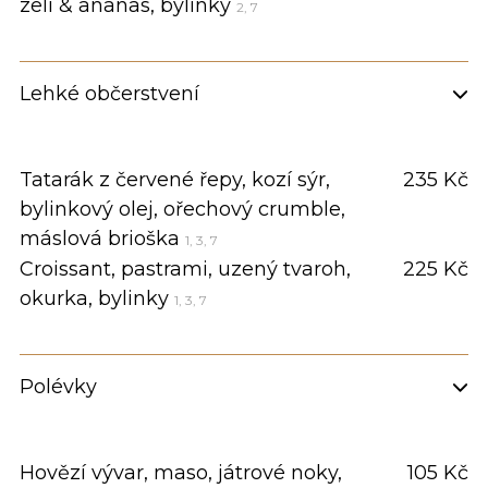
zelí & ananas, bylinky
2, 7
Lehké občerstvení
Tatarák z červené řepy, kozí sýr,
235 Kč
bylinkový olej, ořechový crumble,
máslová brioška
1, 3, 7
Croissant, pastrami, uzený tvaroh,
225 Kč
okurka, bylinky
1, 3, 7
Polévky
Hovězí vývar, maso, játrové noky,
105 Kč