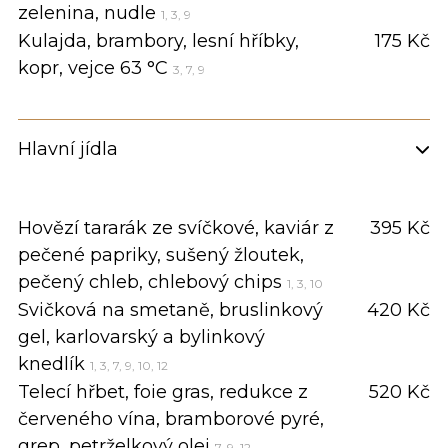
zelenina, nudle
1, 3, 9
Kulajda, brambory, lesní hříbky,
175 Kč
kopr, vejce 63 °C
3, 7, 9
Hlavní jídla
Hovězí tararák ze svíčkové, kaviár z
395 Kč
pečené papriky, sušený žloutek,
pečený chleb, chlebový chips
1, 3, 10
Svičková na smetaně, bruslinkový
420 Kč
gel, karlovarský a bylinkový
knedlík
1, 3, 7, 9, 10, 12
Telecí hřbet, foie gras, redukce z
520 Kč
červeného vína, bramborové pyré,
grep, petrželkový olej
7, 9, 12