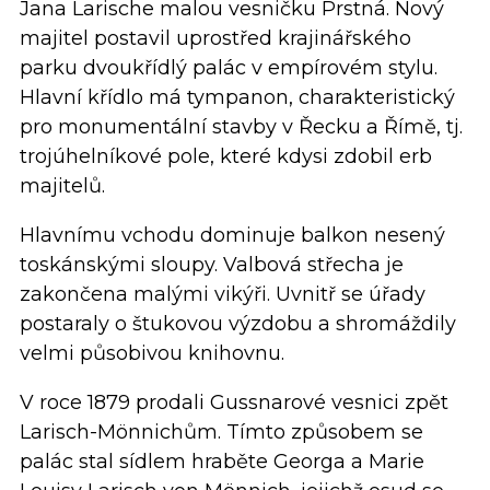
Jana Larische malou vesničku Prstná. Nový
majitel postavil uprostřed krajinářského
parku dvoukřídlý palác v empírovém stylu.
Hlavní křídlo má tympanon, charakteristický
pro monumentální stavby v Řecku a Římě, tj.
trojúhelníkové pole, které kdysi zdobil erb
majitelů.
Hlavnímu vchodu dominuje balkon nesený
toskánskými sloupy. Valbová střecha je
zakončena malými vikýři. Uvnitř se úřady
postaraly o štukovou výzdobu a shromáždily
velmi působivou knihovnu.
V roce 1879 prodali Gussnarové vesnici zpět
Larisch-Mönnichům. Tímto způsobem se
palác stal sídlem hraběte Georga a Marie