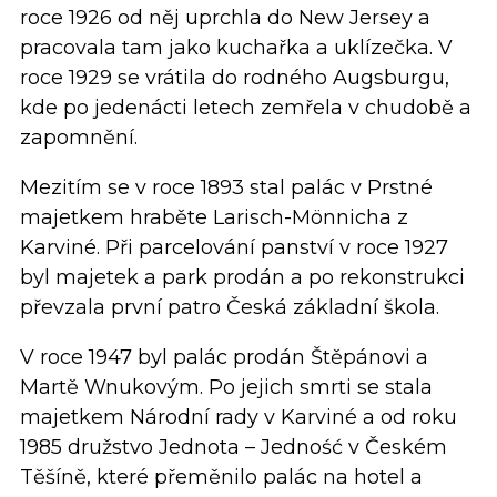
roce 1926 od něj uprchla do New Jersey a
pracovala tam jako kuchařka a uklízečka. V
roce 1929 se vrátila do rodného Augsburgu,
kde po jedenácti letech zemřela v chudobě a
zapomnění.
Mezitím se v roce 1893 stal palác v Prstné
majetkem hraběte Larisch-Mönnicha z
Karviné. Při parcelování panství v roce 1927
byl majetek a park prodán a po rekonstrukci
převzala první patro Česká základní škola.
V roce 1947 byl palác prodán Štěpánovi a
Martě Wnukovým. Po jejich smrti se stala
majetkem Národní rady v Karviné a od roku
1985 družstvo Jednota – Jedność v Českém
Těšíně, které přeměnilo palác na hotel a