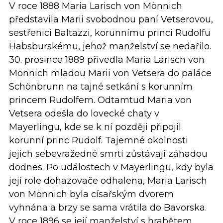
V roce 1888 Maria Larisch von Mönnich
představila Marii svobodnou paní Vetserovou,
sestřenici Baltazzi, korunnímu princi Rudolfu
Habsburskému, jehož manželství se nedařilo.
30. prosince 1889 přivedla Maria Larisch von
Mönnich mladou Marii von Vetsera do paláce
Schönbrunn na tajné setkání s korunním
princem Rudolfem. Odtamtud Maria von
Vetsera odešla do lovecké chaty v
Mayerlingu, kde se k ní později připojil
korunní princ Rudolf. Tajemné okolnosti
jejich sebevražedné smrti zůstávají záhadou
dodnes. Po událostech v Mayerlingu, kdy byla
její role dohazovače odhalena, Maria Larisch
von Mönnich byla císařským dvorem
vyhnána a brzy se sama vrátila do Bavorska.
V roce 1896 se její manželství s hrabětem