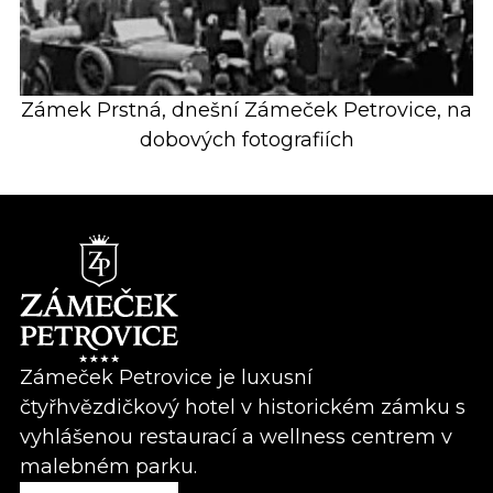
Zámek Prstná, dnešní Zámeček Petrovice, na
dobových fotografiích
Zámeček Petrovice je luxusní
čtyřhvězdičkový hotel v historickém zámku s
vyhlášenou restaurací a wellness centrem v
malebném parku.