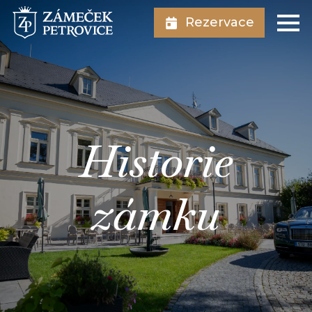
Rezervace
Historie
zámku