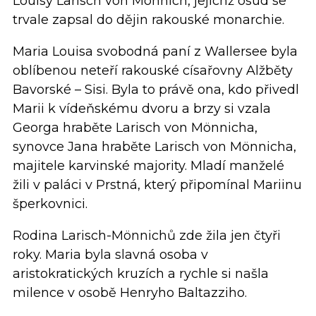
Louisy Larisch von Mönnich, jejichž osud se
trvale zapsal do dějin rakouské monarchie.
Maria Louisa svobodná paní z Wallersee byla
oblíbenou neteří rakouské císařovny Alžběty
Bavorské – Sisi. Byla to právě ona, kdo přivedl
Marii k vídeňskému dvoru a brzy si vzala
Georga hraběte Larisch von Mönnicha,
synovce Jana hraběte Larisch von Mönnicha,
majitele karvinské majority. Mladí manželé
žili v paláci v Prstná, který připomínal Mariinu
šperkovnici.
Rodina Larisch-Mönnichů zde žila jen čtyři
roky. Maria byla slavná osoba v
aristokratických kruzích a rychle si našla
milence v osobě Henryho Baltazziho.