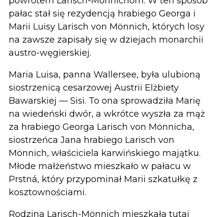
powrotem Larisch-Mönnichom. W ten sposób
pałac stał się rezydencją hrabiego Georga i
Marii Luisy Larisch von Mönnich, których losy
na zawsze zapisały się w dziejach monarchii
austro-węgierskiej.
Maria Luisa, panna Wallersee, była ulubioną
siostrzenicą cesarzowej Austrii Elżbiety
Bawarskiej — Sisi. To ona sprowadziła Marię
na wiedeński dwór, a wkrótce wyszła za mąż
za hrabiego Georga Larisch von Mönnicha,
siostrzeńca Jana hrabiego Larisch von
Mönnich, właściciela karwińskiego majątku.
Młode małżeństwo mieszkało w pałacu w
Prstná, który przypominał Marii szkatułkę z
kosztownościami.
Rodzina Larisch-Mönnich mieszkała tutaj