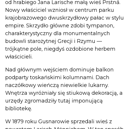
od hrabiego Jana Larische małą wieś Prstná.
Nowy właściciel wzniosł w centrum parku
krajobrazowego dwuskrzydłowy pałac w stylu
empire. Skrzydło główne zdobi tympanon,
charakterystyczny dla monumentalnych
budowli starożytnej Grecji i Rzymu —
trójkątne pole, niegdyś ozdobione herbem
właścicieli.
Nad głównym wejściem dominuje balkon
podparty toskańskimi kolumnami. Dach
naczółkowy wieńczą niewielkie lukarny.
Wnętrza wyróżniały się stiukową dekoracją, a
urzędy zgromadziły tutaj imponującą
bibliotekę.
W 1879 roku Gusnarowie sprzedali wieś z