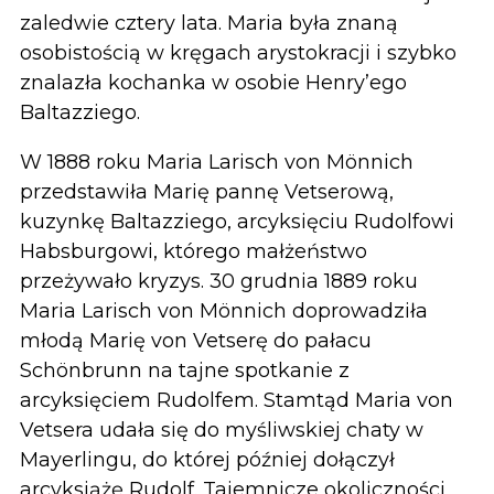
zaledwie cztery lata. Maria była znaną
osobistością w kręgach arystokracji i szybko
znalazła kochanka w osobie Henry’ego
Baltazziego.
W 1888 roku Maria Larisch von Mönnich
przedstawiła Marię pannę Vetserową,
kuzynkę Baltazziego, arcyksięciu Rudolfowi
Habsburgowi, którego małżeństwo
przeżywało kryzys. 30 grudnia 1889 roku
Maria Larisch von Mönnich doprowadziła
młodą Marię von Vetserę do pałacu
Schönbrunn na tajne spotkanie z
arcyksięciem Rudolfem. Stamtąd Maria von
Vetsera udała się do myśliwskiej chaty w
Mayerlingu, do której później dołączył
arcyksiążę Rudolf. Tajemnicze okoliczności