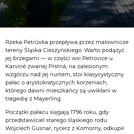
Rzeka Petrůvka przepływa przez malownicze
tereny Śląska Cieszyńskiego. Warto podążyć
jej brzegami — w części wsi Petrovice u
Karviné zwanej Prstná, na zalesionym
wzgórzu nad jej nurtem, stoi klasycystyczny
pałac o arystokratycznych korzeniach,
którego dawni mieszkańcy są uwikłani w
tragedię z Mayerling.
Początki pałacu sięgają 1796 roku, gdy
przedstawiciel starego śląskiego rodu
Wojciech Gusnar, rycerz z Komorny, odkupił