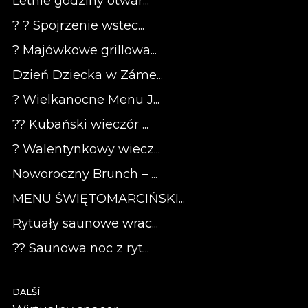
Letnie godziny otwar...
? ? Spojrzenie wstec...
? Majówkowe grillowa...
Dzień Dziecka w Záme...
? Wielkanocne Menu J...
?? Kubański wieczór ...
? Walentynkowy wiecz...
Noworoczny Brunch – ...
MENU ŚWIĘTOMARCIŃSKI...
Rytuały saunowe wrac...
?? Saunowa noc z ryt...
DALŠÍ