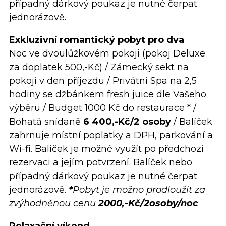
případný dárkový poukaz je nutné čerpat
jednorázově.
Exkluzivní romantický pobyt pro dva
Noc ve dvoulůžkovém pokoji (pokoj Deluxe
za doplatek 500,-Kč) / Zámecký sekt na
pokoji v den příjezdu / Privátní Spa na 2,5
hodiny se džbánkem fresh juice dle Vašeho
výběru / Budget 1000 Kč do restaurace * /
Bohatá snídaně
6 400,-Kč/2 osoby
/ Balíček
zahrnuje místní poplatky a DPH, parkování a
Wi-fi. Balíček je možné využít po předchozí
rezervaci a jejím potvrzení. Balíček nebo
případný dárkový poukaz je nutné čerpat
jednorázově.
*
Pobyt je možno prodloužit za
zvýhodněnou cenu
2000,-Kč/2osoby/noc
Relaxační víkend