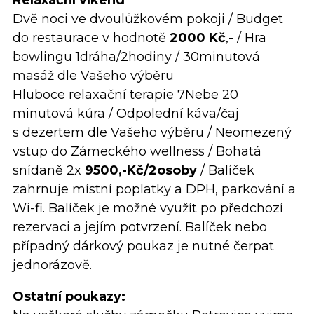
Dvě noci ve dvoulůžkovém pokoji / Budget
do restaurace v hodnotě
2000 Kč
,- / Hra
bowlingu 1dráha/2hodiny / 30minutová
masáž dle Vašeho výběru
Hluboce relaxační terapie 7Nebe 20
minutová kúra / Odpolední káva/čaj
s dezertem dle Vašeho výběru / Neomezený
vstup do Zámeckého wellness / Bohatá
snídaně 2x
9500,-Kč/2osoby
/ Balíček
zahrnuje místní poplatky a DPH, parkování a
Wi-fi. Balíček je možné využít po předchozí
rezervaci a jejím potvrzení. Balíček nebo
případný dárkový poukaz je nutné čerpat
jednorázově.
Ostatní poukazy: