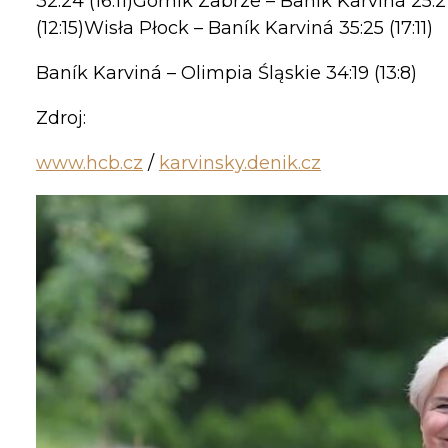
32:24 (16:11)Górnik Zabrze – Baník Karviná 25
(12:15)Wisła Płock – Baník Karviná 35:25 (17:11)
Baník Karviná – Olimpia Śląskie 34:19 (13:8)
Zdroj:
www.hcb.cz
/
karvinsky.denik.cz