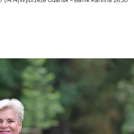
:27 (14:14)Wybrzeże Gdańsk – Baník Karviná 26:30