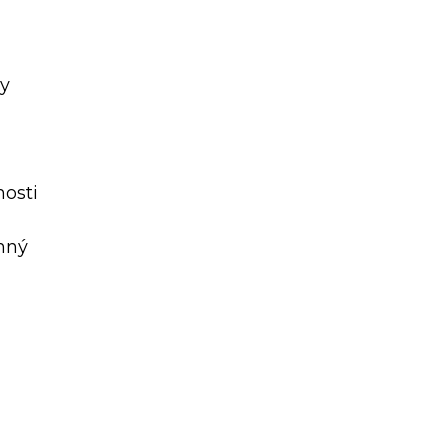
sy
nosti
anný