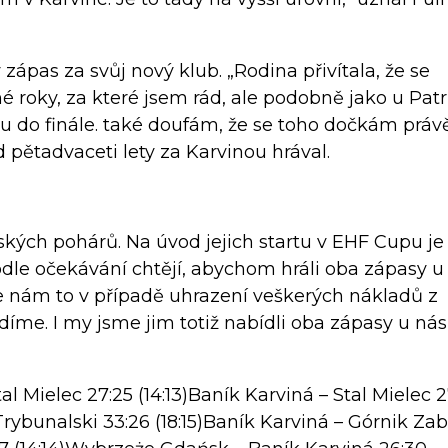
ý zápas za svůj nový klub. „Rodina přivítala, že se
é roky, za které jsem rád, ale podobně jako u Patr
 do finále. také doufám, že se toho dočkám práv
d pětadvaceti lety za Karvinou hrával.
pských pohárů. Na úvod jejich startu v EHF Cupu je
Podle očekávání chtějí, abychom hráli oba zápasy u
e nám to v případě uhrazení veškerých nákladů z
idíme. I my jsme jim totiž nabídli oba zápasy u nás
al Mielec 27:25 (14:13)Baník Karviná – Stal Mielec 
Trybunalski 33:26 (18:15)Baník Karviná – Górnik Za