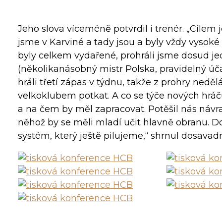
Jeho slova víceméně potvrdil i trenér. „Cílem j
jsme v Karviné a tady jsou a byly vždy vysok
byly celkem vydařené, prohráli jsme dosud jedi
(několikanásobný mistr Polska, pravidelný účas
hráli třetí zápas v týdnu, takže z prohry ned
velkoklubem potkat. A co se týče nových hráč
a na čem by měl zapracovat. Potěšil nás návr
něhož by se měli mladí učit hlavně obranu. Do
systém, který ještě pilujeme,“ shrnul dosavadn