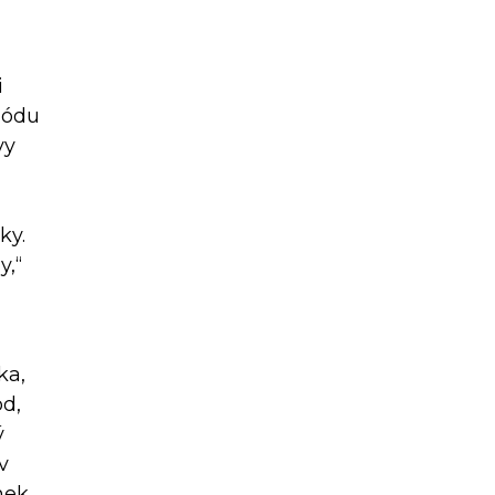
i
módu
vy
ky.
y,“
ka,
od,
ý
v
nek.