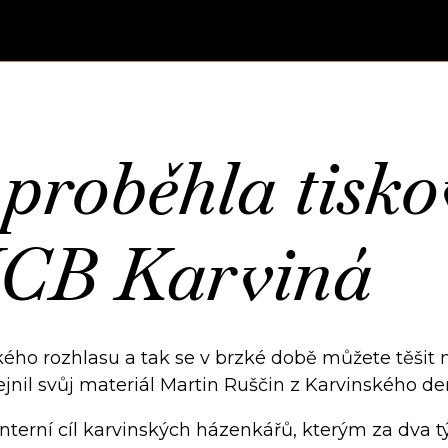
roběhla tisko
HCB Karviná
ského rozhlasu a tak se v brzké době můžete těšit 
ejnil svůj materiál Martin Ruščin z Karvinského de
interní cíl karvinských házenkářů, kterým za dva 