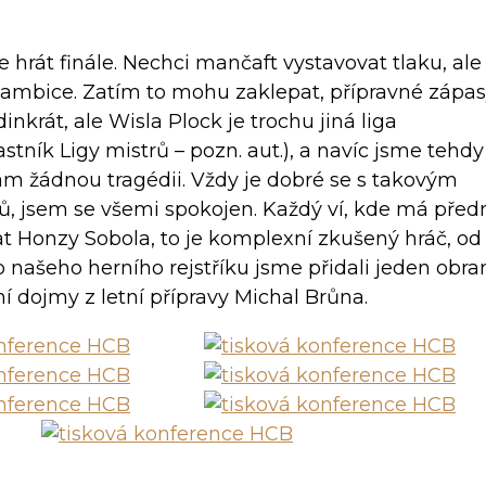
e hrát finále. Nechci mančaft vystavovat tlaku, ale
é ambice. Zatím to mohu zaklepat, přípravné zápa
nkrát, ale Wisla Plock je trochu jiná liga
tník Ligy mistrů – pozn. aut.), a navíc jsme tehdy
ělám žádnou tragédii. Vždy je dobré se s takovým
ů, jsem se všemi spokojen. Každý ví, kde má před
at Honzy Sobola, to je komplexní zkušený hráč, od
 našeho herního rejstříku jsme přidali jeden obr
í dojmy z letní přípravy Michal Brůna.