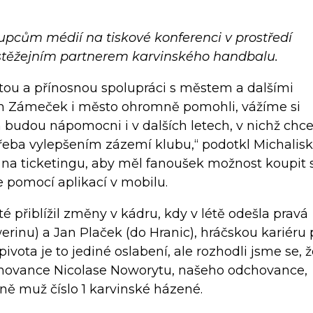
upcům médií na tiskové konferenci v prostředí
 stěžejním partnerem karvinského handbalu.
tou a přínosnou spolupráci s městem a dalšími
m Zámeček i město ohromně pomohli, vážíme si
budou nápomocni i v dalších letech, v nichž ch
eba vylepšením zázemí klubu,“ podotkl Michalisk
 na ticketingu, aby měl fanoušek možnost koupit s
 pomocí aplikací v mobilu.
é přiblížil změny v kádru, kdy v létě odešla pravá
inu) a Jan Plaček (do Hranic), hráčskou kariéru
ivota je to jediné oslabení, ale rozhodli jsme se, 
ovance Nicolase Noworytu, našeho odchovance,
álně muž číslo 1 karvinské házené.