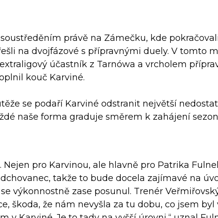
m soustředěním právě na Zámečku, kde pokračoval
přešli na dvojfázové s přípravnými duely. V tomto 
 extraligový účastník z Tarnówa a vrcholem přípra
oplnil kouč Karviné.
utěže se podaří Karviné odstranit největší nedostat
ždé naše forma graduje směrem k zahájení sezon
. Nejen pro Karvinou, ale hlavně pro Patrika Fulne
odchovanec, takže to bude docela zajímavé na úv
ch se výkonnostně zase posunul. Trenér Veřmiřovsk
e, škoda, že nám nevyšla za tu dobu, co jsem byl 
 v Karviné. Je to tady na vyšší úrovni,“ uznal Ful