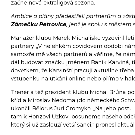
začne nová extraligová sezona.
Ambice a plány předestřeli partnerům a zást
Zámečku Petrovice
, jenž je spolu s městem
Manažer klubu Marek Michalisko vyzdvihl leti
partnery. „V nelehkém covidovém období ná
samozřejmě všech partnerů a věříme, že nám 
dál budovat značku jménem Baník Karviná, tř
dovětkem, že Karvinští pracují aktuálně třeba
vstupenku na utkání online nebo přímo v hale
Trenér a též prezident klubu Michal Brůna pot
křídla Miroslav Nedoma (do německého Schwer
ukončil Bělorus Juri Gromyko. „Na jeho postu p
tam k Honzovi Užkovi posuneme našeho odch
který si už zaslouží větší šanci,“ pronesl aktu