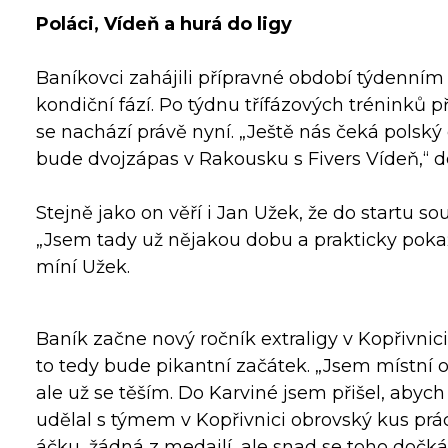
Poláci, Vídeň a hurá do ligy
Baníkovci zahájili přípravné období týdenní
kondiční fází. Po týdnu třífázových tréninků 
se nachází právě nyní. „Ještě nás čeká polský
bude dvojzápas v Rakousku s Fivers Vídeň,“ d
Stejně jako on věří i Jan Užek, že do startu so
„Jsem tady už nějakou dobu a prakticky poka
míní Užek.
Baník začne nový ročník extraligy v Kopřivnici
to tedy bude pikantní začátek. „Jsem místní 
ale už se těším. Do Karviné jsem přišel, aby
udělal s týmem v Kopřivnici obrovský kus prác
áčku, žádná z medailí, ale snad se toho dočkám