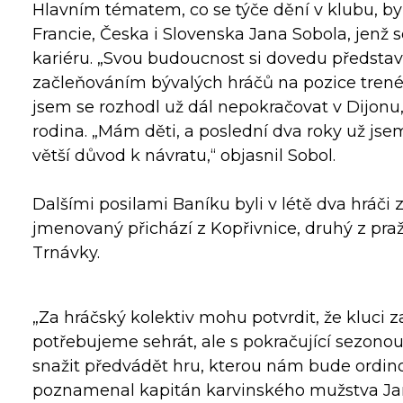
Hlavním tématem, co se týče dění v klubu, by
Francie, Česka i Slovenska Jana Sobola, jenž
kariéru. „Svou budoucnost si dovedu představi
začleňováním bývalých hráčů na pozice trené
jsem se rozhodl už dál nepokračovat v Dijonu,“
rodina. „Mám děti, a poslední dva roky už jsem
větší důvod k návratu,“ objasnil Sobol.
Dalšími posilami Baníku byli v létě dva hráči 
jmenovaný přichází z Kopřivnice, druhý z praž
Trnávky.
„Za hráčský kolektiv mohu potvrdit, že kluci 
potřebujeme sehrát, ale s pokračující sezonou
snažit předvádět hru, kterou nám bude ordin
poznamenal kapitán karvinského mužstva Ja