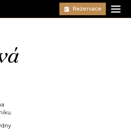
Rezervace
vá
na
níku.
týdny