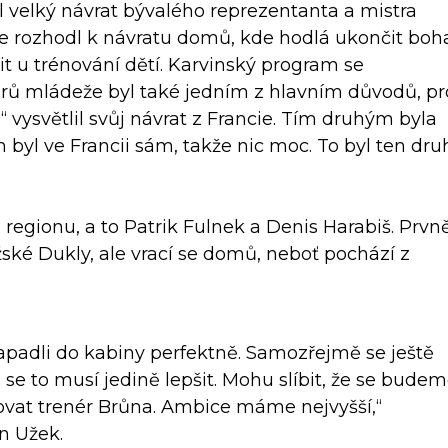
l velký návrat bývalého reprezentanta a mistra
 se rozhodl k návratu domů, kde hodlá ukončit boh
t u trénování dětí. Karvinský program se
rů mládeže byl také jedním z hlavním důvodů, pr
 vysvětlil svůj návrat z Francie. Tím druhým byla
 byl ve Francii sám, takže nic moc. To byl ten dru
z regionu, a to Patrik Fulnek a Denis Harabiš. Prvn
ské Dukly, ale vrací se domů, neboť pochází z
zapadli do kabiny perfektně. Samozřejmě se ještě
 se to musí jedině lepšit. Mohu slíbit, že se bude
ovat trenér Brůna. Ambice máme nejvyšší,“
n Užek.