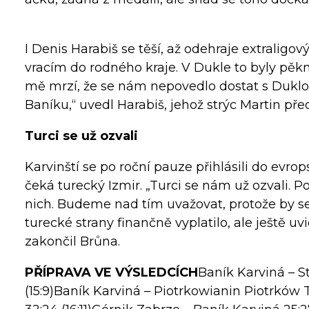
I Denis Harabiš se těší, až odehraje extraligov
vracím do rodného kraje. V Dukle to byly pěkn
mě mrzí, že se nám nepovedlo dostat s Duklou
Baníku,“ uvedl Harabiš, jehož strýc Martin pře
Turci se už ozvali
Karvinští se po roční pauze přihlásili do evro
čeká turecký Izmir. „Turci se nám už ozvali. 
nich. Budeme nad tím uvažovat, protože by s
turecké strany finančně vyplatilo, ale ještě uv
zakončil Brůna.
PŘÍPRAVA VE VÝSLEDCÍCH
Baník Karviná – St
(15:9)Baník Karviná – Piotrkowianin Piotrków 