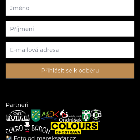
Partneři
Foto od
mareksafar.cz