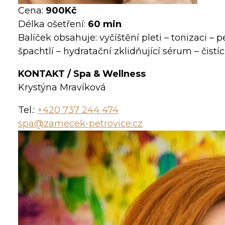
Cena:
900Kč
Délka ošetření:
60 min
Balíček obsahuje: vyčíštění pleti – tonizaci –
špachtlí – hydratační zklidňující sérum – čist
KONTAKT / Spa & Wellness
Krystýna Mravíková
Tel.:
+420 737 244 474
spa@zamecek-petrovice.cz