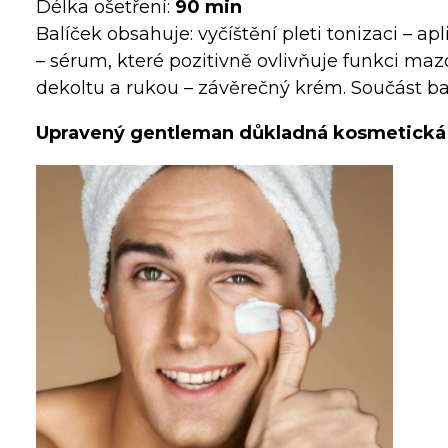
Délka ošetření:
90 min
Balíček obsahuje: vyčíštění pleti tonizaci – a
– sérum, které pozitivně ovlivňuje funkci maz
dekoltu a rukou – závěrečný krém. Součást bal
Upravený gentleman důkladná kosmetická