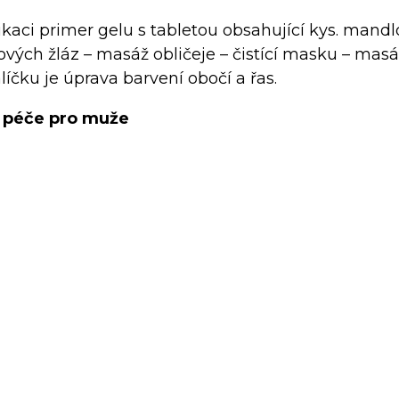
plikaci primer gelu s tabletou obsahující kys. mand
ových žláz – masáž obličeje – čistící masku – masá
íčku je úprava barvení obočí a řas.
 péče pro muže