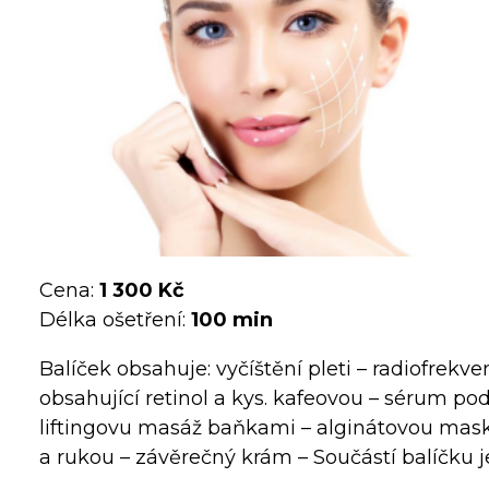
Cena:
1 300 Kč
Délka ošetření:
100 min
Balíček obsahuje: vyčíštění pleti – radiofrekve
obsahující retinol a kys. kafeovou – sérum pod
liftingovu masáž baňkami – alginátovou mask
a rukou – závěrečný krám – Součástí balíčku je