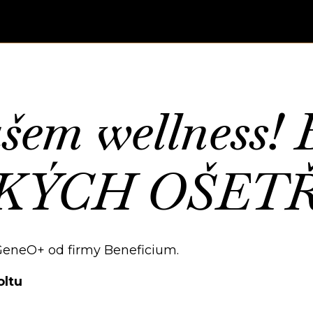
šem wellness! 
KÝCH OŠET
GeneO+ od firmy Beneficium.
oltu