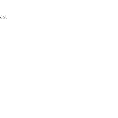
 –
ást