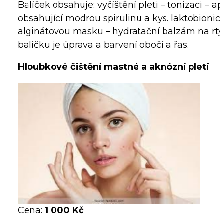
Balíček obsahuje: vyčíštění pleti – tonizaci – 
obsahující modrou spirulinu a kys. laktobioni
alginátovou masku – hydratační balzám na rt
balíčku je úprava a barvení obočí a řas.
Hloubkové čištění mastné a aknózní pleti
Cena:
1 000 Kč