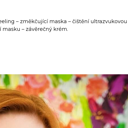
 peeling – změkčující maska – čištění ultrazvukovou
ící masku – závěrečný krém.