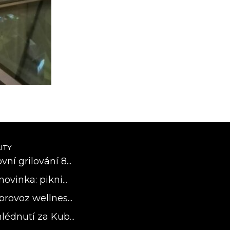
ITY
ní grilování 8...
novinka: pikni...
provoz wellnes...
lédnutí za Kub...