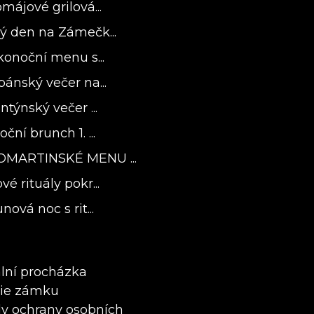
májové grilová...
ý den na Zámečk...
konoční menu s...
bánský večer na...
ntýnský večer ...
ční brunch 1. ...
OMARTINSKÉ MENU ...
é rituály pokr...
nová noc s rit...
ální procházka
rie zámku
y ochrany osobních