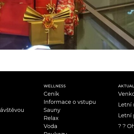
WELLNESS
AKTUAL
Ceník
Venkov
Informace o vstupu
Letní 
návštěvou
Sauny
Letní 
Relax
Voda
? ? Oh