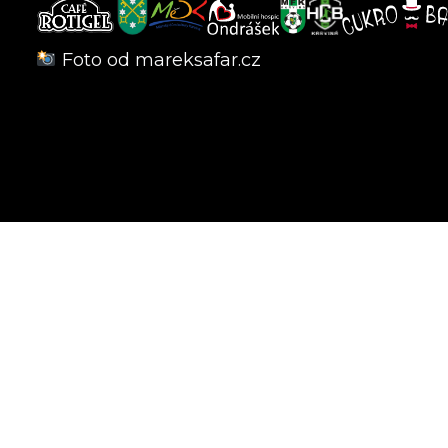
Foto od
mareksafar.cz