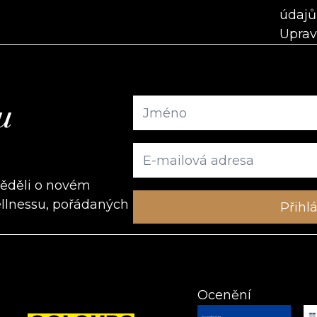
údajů
Uprav
u
věděli o novém
ellnessu, pořádaných
Ocenění