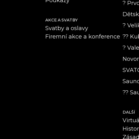
Poukazy
? Prvo
Dětsk
AKCE A SVATBY
? Veli
Svatby a oslavy
Firemní akce a konference
?? Ku
? Vale
Novoro
SVAT
Saunov
?? Sau
DALŠÍ
Virtu
Histo
Zásad