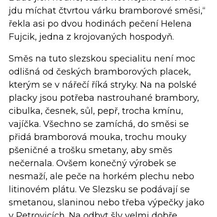
jdu míchat čtvrtou várku bramborové směsi,“
řekla asi po dvou hodinách pečení Helena
Fujcik, jedna z krojovaných hospodyň.
Směs na tuto slezskou specialitu není moc
odlišná od českých bramborových placek,
kterým se v nářečí říká stryky. Na na polské
placky jsou potřeba nastrouhané brambory,
cibulka, česnek, sůl, pepř, trocha kmínu,
vajíčka. Všechno se zamíchá, do směsi se
přidá bramborová mouka, trochu mouky
pšeničné a trošku smetany, aby směs
nečernala. Ovšem konečný výrobek se
nesmaží, ale peče na horkém plechu nebo
litinovém plátu. Ve Slezsku se podávají se
smetanou, slaninou nebo třeba výpečky jako
v Petrovicích. Na odbyt šly velmi dobře,