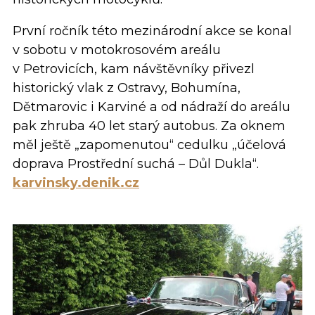
První ročník této mezinárodní akce se konal
v sobotu v motokrosovém areálu
v Petrovicích, kam návštěvníky přivezl
historický vlak z Ostravy, Bohumína,
Dětmarovic i Karviné a od nádraží do areálu
pak zhruba 40 let starý autobus. Za oknem
měl ještě „zapomenutou“ cedulku „účelová
doprava Prostřední suchá – Důl Dukla“.
karvinsky.denik.cz