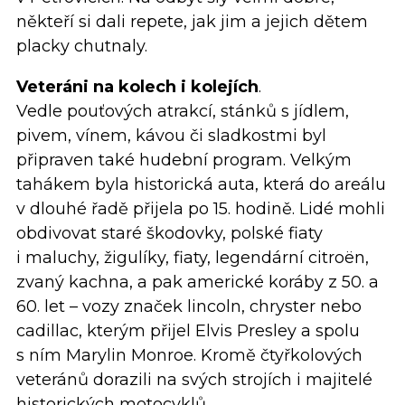
někteří si dali repete, jak jim a jejich dětem
placky chutnaly.
Veteráni na kolech i kolejích
.
Vedle pouťových atrakcí, stánků s jídlem,
pivem, vínem, kávou či sladkostmi byl
připraven také hudební program. Velkým
tahákem byla historická auta, která do areálu
v dlouhé řadě přijela po 15. hodině. Lidé mohli
obdivovat staré škodovky, polské fiaty
i maluchy, žigulíky, fiaty, legendární citroën,
zvaný kachna, a pak americké koráby z 50. a
60. let – vozy značek lincoln, chryster nebo
cadillac, kterým přijel Elvis Presley a spolu
s ním Marylin Monroe. Kromě čtyřkolových
veteránů dorazili na svých strojích i majitelé
historických motocyklů.