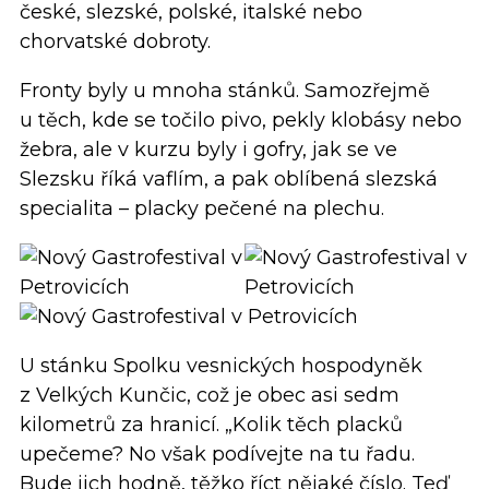
české, slezské, polské, italské nebo
chorvatské dobroty.
Fronty byly u mnoha stánků. Samozřejmě
u těch, kde se točilo pivo, pekly klobásy nebo
žebra, ale v kurzu byly i gofry, jak se ve
Slezsku říká vaflím, a pak oblíbená slezská
specialita – placky pečené na plechu.
U stánku Spolku vesnických hospodyněk
z Velkých Kunčic, což je obec asi sedm
kilometrů za hranicí. „Kolik těch placků
upečeme? No však podívejte na tu řadu.
Bude jich hodně, těžko říct nějaké číslo. Teď