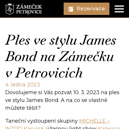
Rezervace
Ples ve stylu James
Bond na Zámečku
v Petrovicích
4. ledna 2023
Dovolujeme si Vás pozvat 10. 3. 2023 na ples
ve stylu James Bond. A na co se vlastně
můžete těšit?
Taneční vystoupení skupiny
MICHELLE –
INTRO Karviná
, úžasnou light show
Katerina