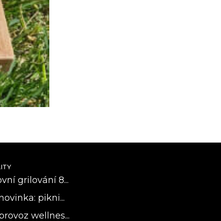
ITY
ní grilování 8...
novinka: pikni...
provoz wellnes...