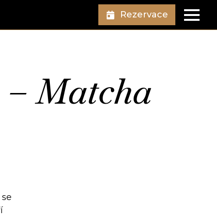
Rezervace
u – Matcha
 se
í