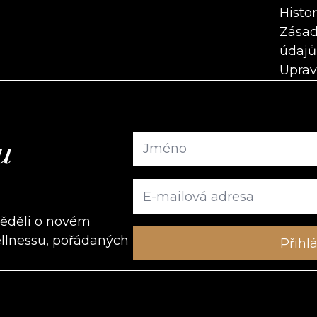
Histo
Zásad
údajů
Uprav
u
věděli o novém
ellnessu, pořádaných