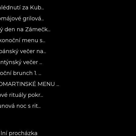
lédnutí za Kub...
májové grilová...
ý den na Zámečk...
konoční menu s...
bánský večer na...
ntýnský večer ...
ční brunch 1. ...
OMARTINSKÉ MENU ...
é rituály pokr...
nová noc s rit...
ální procházka