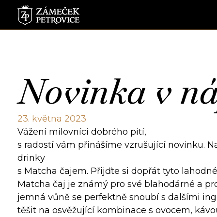
Novinka v ná
23. května 2023
Vážení milovníci dobrého pití,
s radostí vám přinášíme vzrušující novinku. N
drinky
s Matcha čajem. Přijďte si dopřát tyto lahodn
Matcha čaj je známý pro své blahodárné a pro
jemná vůně se perfektně snoubí s dalšími in
těšit na osvěžující kombinace s ovocem, kávou