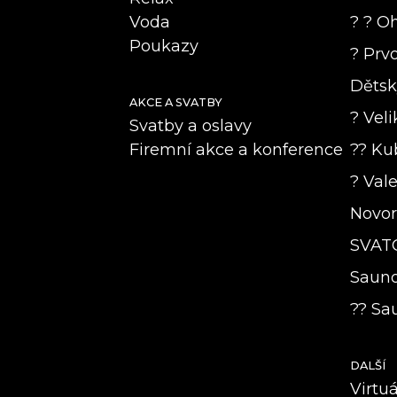
Voda
? ? Oh
Poukazy
? Prvo
Dětsk
AKCE A SVATBY
? Veli
Svatby a oslavy
Firemní akce a konference
?? Ku
? Vale
Novoro
SVAT
Saunov
?? Sau
DALŠÍ
Virtu