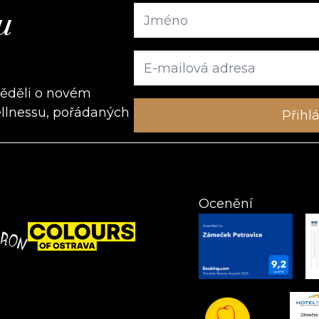
u
věděli o novém
ellnessu, pořádaných
Ocenění