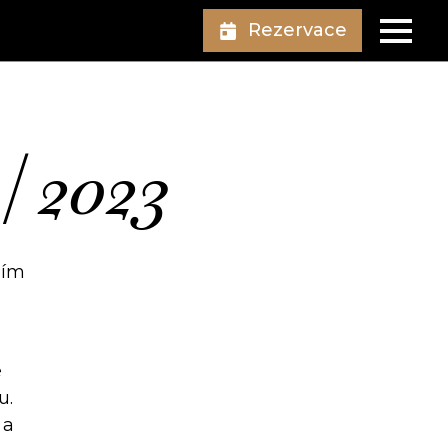
Rezervace
| 2023
ním
e
u.
 a