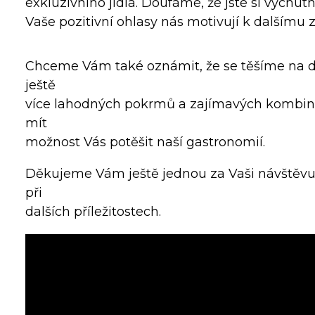
exkluzivního jídla. Doufáme, že jste si vychutn
Vaše pozitivní ohlasy nás motivují k dalšímu 
Chceme Vám také oznámit, že se těšíme na dal
ještě
více lahodných pokrmů a zajímavých kombina
mít
možnost Vás potěšit naší gastronomií.
Děkujeme Vám ještě jednou za Vaši návštěvu
při
dalších příležitostech.