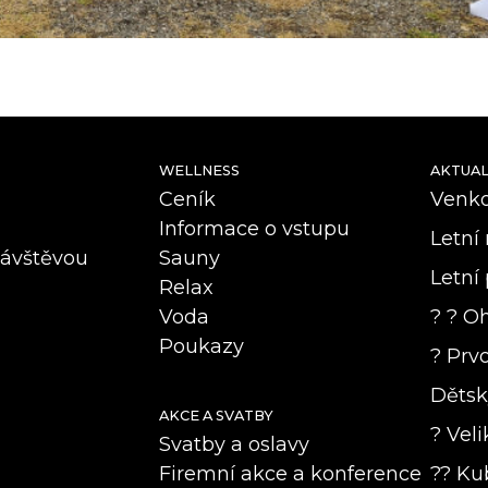
WELLNESS
AKTUAL
Ceník
Venkov
Informace o vstupu
Letní 
návštěvou
Sauny
Letní 
Relax
Voda
? ? Oh
Poukazy
? Prvo
Dětsk
AKCE A SVATBY
? Veli
Svatby a oslavy
Firemní akce a konference
?? Ku