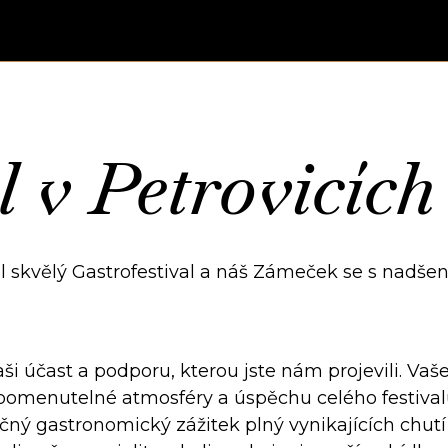
 v Petrovicích 
al skvělý Gastrofestival a náš Zámeček se s nadše
 účast a podporu, kterou jste nám projevili. Vaš
apomenutelné atmosféry a úspěchu celého festival
čný gastronomický zážitek plný vynikajících chutí