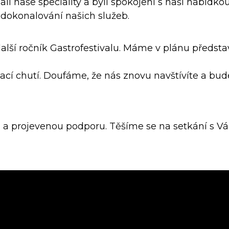
ali naše speciality a byli spokojeni s naší nabídkou
zdokonalování našich služeb.
ší ročník Gastrofestivalu. Máme v plánu předsta
cí chutí. Doufáme, že nás znovu navštívíte a bu
 a projevenou podporu. Těšíme se na setkání s V