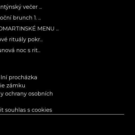
ntýnský večer ...
ční brunch 1. ...
OMARTINSKÉ MENU ...
é rituály pokr...
nová noc s rit...
ální procházka
rie zámku
y ochrany osobních
it souhlas s cookies