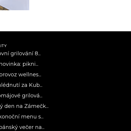
ITY
ní grilování 8...
novinka: pikni...
provoz wellnes...
lédnutí za Kub...
májové grilová...
ý den na Zámečk...
konoční menu s...
bánský večer na...