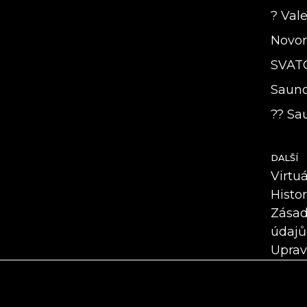
? Vale
Novoro
SVAT
Saunov
?? Sau
DALŠÍ
Virtu
Histo
Zásad
údajů
Uprav