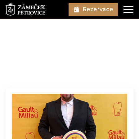
Rezervace
Autor:
David
Brzý