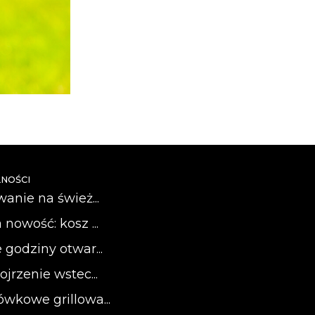
NOŚCI
wanie na śwież...
 nowość: kosz ...
 godziny otwar...
ojrzenie wstec...
ówkowe grillowa...