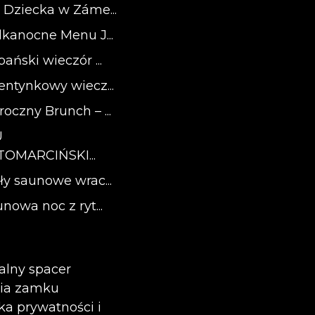
 Dziecka w Záme...
lkanocne Menu J...
ański wieczór ...
entynkowy wiecz...
oczny Brunch – ...
U
OMARCIŃSKI...
ły saunowe wrac...
nowa noc z ryt...
alny spacer
ria zamku
yka prywatności i