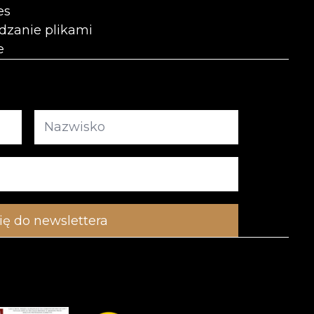
es
dzanie plikami
e