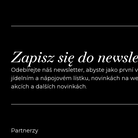
Zapisz się do newsle
Odebírejte náš newsletter, abyste jako první 
jídelním a nápojovém lístku, novinkách na w
akcích a dalších novinkách.
Partnerzy