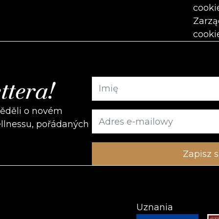
cooki
Zarzą
cooki
ttera!
věděli o novém
ellnessu, pořádaných
Uznania