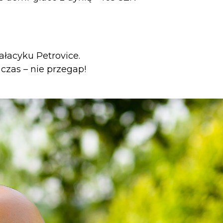
łacyku Petrovice.
zas – nie przegap!