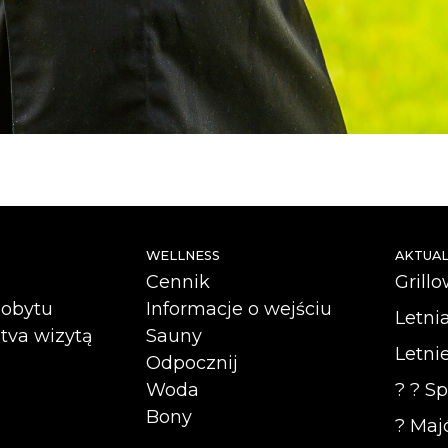
WELLNESS
AKTUAL
Cennik
Grillo
pobytu
Informacje o wejściu
Letnia
tva wizytą
Sauny
Letnie
Odpocznij
Woda
? ? Sp
Bony
? Maj