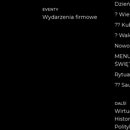
Dzień
EVENTY
? Wie
Wydarzenia firmowe
?? Kub
? Wal
Nowor
MEN
ŚWIĘT
Rytua
?? Sau
DALŠÍ
Wirtu
Histo
Polit