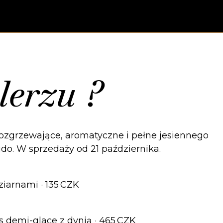
alerzu ?
zgrzewające, aromatyczne i pełne jesiennego
o. W sprzedaży od 21 października.
ziarnami · 135 CZK
 demi-glace z dynią · 465 CZK