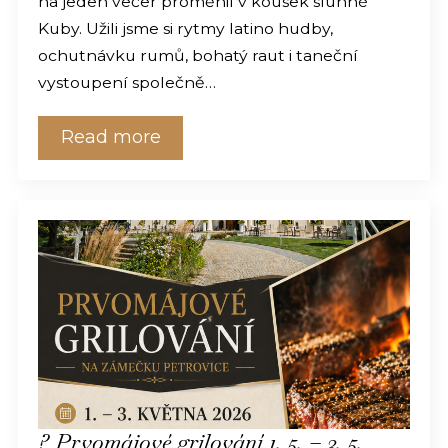
na jeden večer proměnil v kousek slunné
Kuby. Užili jsme si rytmy latino hudby,
ochutnávku rumů, bohatý raut i taneční
vystoupení společně…
Read more
? Prvomájové grilování 1. 5. – 3. 5.