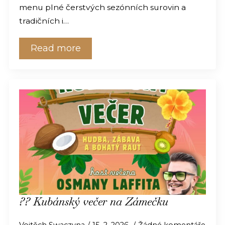
menu plné čerstvých sezónních surovin a
tradičních i…
Read more
?? Kubánský večer na Zámečku
Vojtěch Swaczyna
15. 2. 2026
Žádné komentáře