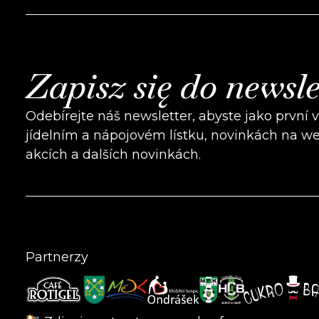
Zapisz się do newsle
Odebírejte náš newsletter, abyste jako první 
jídelním a nápojovém lístku, novinkách na w
akcích a dalších novinkách.
Partnerzy