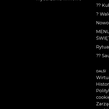
?? Kub
? Wal
Nowor
MEN
ŚWIĘT
Rytua
?? Sau
DALŠÍ
Wirtu
Histo
Polit
cooki
Zarzą