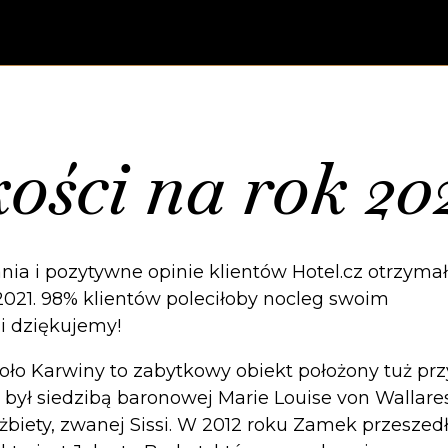
kości na rok 202
ia i pozytywne opinie klientów Hotel.cz otrzymał
2021. 98% klientów poleciłoby nocleg swoim
i dziękujemy!
oło Karwiny to zabytkowy obiekt położony tuż prz
u był siedzibą baronowej Marie Louise von Wallare
lżbiety, zwanej Sissi. W 2012 roku Zamek przeszed