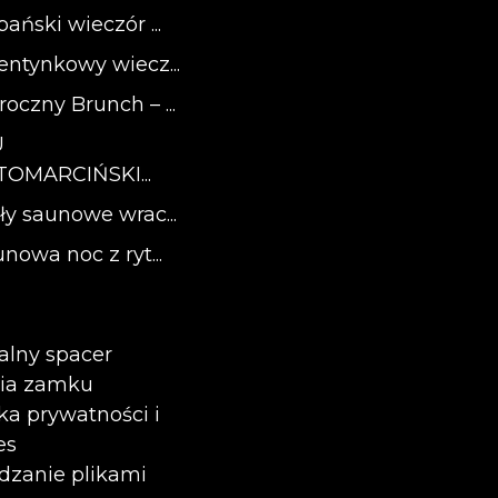
ański wieczór ...
entynkowy wiecz...
oczny Brunch – ...
U
OMARCIŃSKI...
ły saunowe wrac...
nowa noc z ryt...
alny spacer
ria zamku
yka prywatności i
es
dzanie plikami