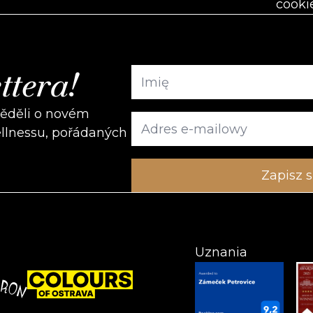
cooki
ttera!
věděli o novém
ellnessu, pořádaných
Uznania