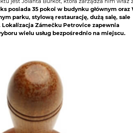
tu jest Jolanta Burkot, która zarządza nim wraz 
ks posiada 35 pokoi w budynku głównym oraz W
m parku, stylową restaurację, dużą salę, sale
ą. Lokalizacja Zámečku Petrovice zapewnia
yboru wielu usług bezpośrednio na miejscu.