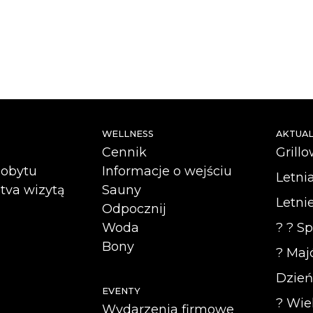
WELLNESS
AKTUAL
Cennik
Grillo
pobytu
Informacje o wejściu
Letnia
tva wizytą
Sauny
Letnie
Odpocznij
Woda
? ? Sp
Bony
? Maj
Dzień
EVENTY
? Wie
Wydarzenia firmowe