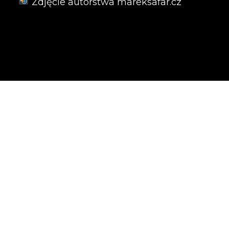
Zdjęcie autorstwa
mareksafar.cz