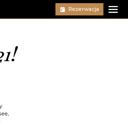
Rezerwacja
1!
y
see,
ł