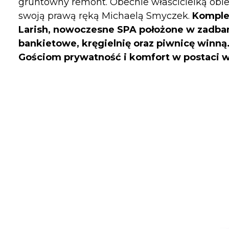
gruntowny remont. Obecnie właścicielką obiek
swoją prawą ręką Michaelą Smyczek.
Komple
Larish, nowoczesne SPA położone w zadbany
bankietowe, kręgielnię oraz piwnicę winn
Gościom prywatność i komfort w postaci w