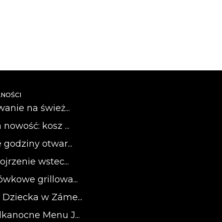
NOŚCI
wanie na śwież...
 nowość: kosz ...
 godziny otwar...
ojrzenie wstec...
ówkowe grillowa...
 Dziecka w Záme...
lkanocne Menu J...