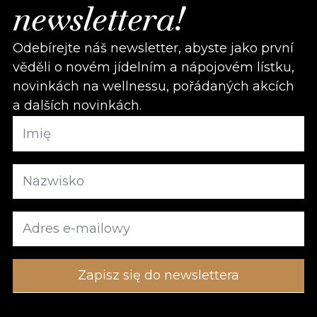
newslettera!
Odebírejte náš newsletter, abyste jako první
věděli o novém jídelním a nápojovém lístku,
novinkách na wellnessu, pořádaných akcích
a dalších novinkách.