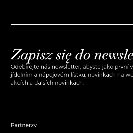
Zapisz się do newsle
Odebírejte náš newsletter, abyste jako první 
jídelním a nápojovém lístku, novinkách na w
akcích a dalších novinkách.
Partnerzy