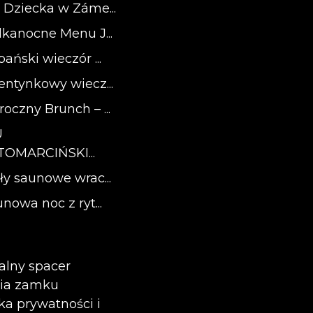
 Dziecka w Záme...
lkanocne Menu J...
ański wieczór ...
entynkowy wiecz...
oczny Brunch – ...
U
OMARCIŃSKI...
ły saunowe wrac...
nowa noc z ryt...
alny spacer
ria zamku
yka prywatności i