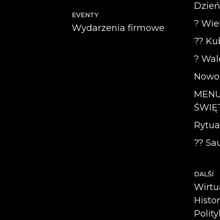
Dzień
EVENTY
? Wie
Wydarzenia firmowe
?? Kub
? Wal
Nowor
MEN
ŚWIĘT
Rytua
?? Sau
DALŠÍ
Wirtu
Histo
Polit