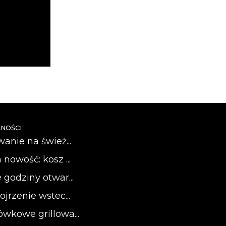
NOŚCI
wanie na śwież...
 nowość: kosz ...
 godziny otwar...
ojrzenie wstec...
ówkowe grillowa...