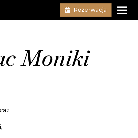
Rezerwacja
ac Moniki
oraz
j
,