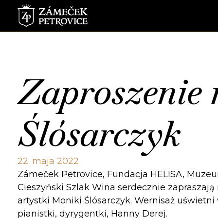
Zaproszenie 
Ślósarczyk
22. maja 2022
Zámeček Petrovice, Fundacja HELISA, Muze
Cieszyński Szlak Wina serdecznie zapraszają 
artystki Moniki Ślósarczyk. Wernisaż uświetn
pianistki, dyrygentki, Hanny Derej.