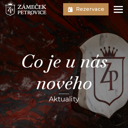
Rezervace
Co je u nás
nového
Aktuality