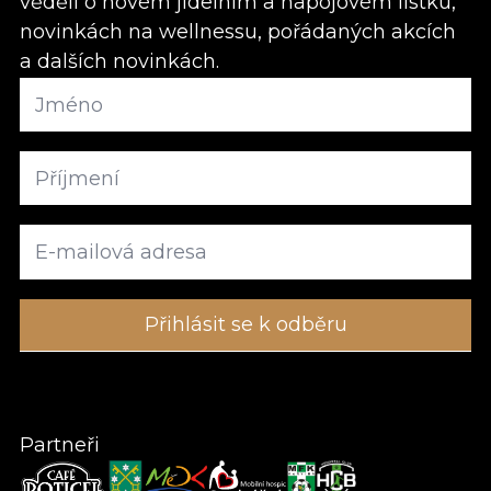
věděli o novém jídelním a nápojovém lístku,
novinkách na wellnessu, pořádaných akcích
a dalších novinkách.
Partneři