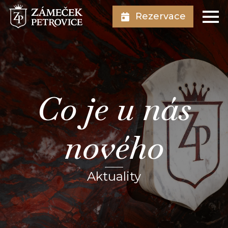
Rezervace
Co je u nás
nového
Aktuality