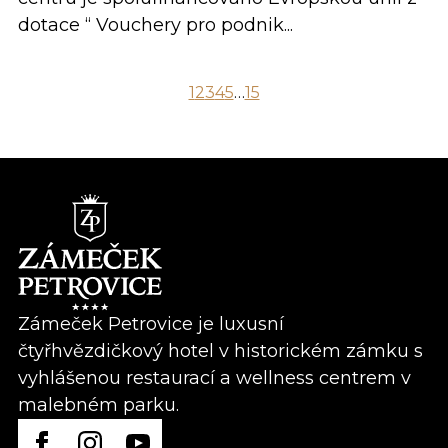
dotace “ Vouchery pro podnik...
1
2
3
4
5
…
15
Zámeček Petrovice je luxusní
čtyřhvězdičkový hotel v historickém zámku s
vyhlášenou restaurací a wellness centrem v
malebném parku.